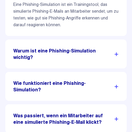
Eine Phishing-Simulation ist ein Trainingstool, das
simulierte Phishing-E-Mails an Mitarbeiter sendet, um zu
testen, wie gut sie Phishing-Angriffe erkennen und
darauf reagieren können.
Warum ist eine Phishing-Simulation
wichtig?
Phishing ist eine der häufigsten Cyber-Bedrohungen.
Eine Phishing-Simulation kann dazu beitragen, das
Wie funktioniert eine Phishing-
Bewusstsein und das Verständnis für diese Bedrohung
Simulation?
zu erhöhen und die Fähigkeit der Mitarbeiter zu
verbessern, Phishing-Angriffe zu erkennen und darauf
Bei einer Phishing-Simulation werden simulierte
zu reagieren.
Phishing-E-Mails an die Mitarbeiter eines Unternehmens
Was passiert, wenn ein Mitarbeiter auf
gesendet. Die Reaktionen der Mitarbeiter auf diese E-
eine simulierte Phishing-E-Mail klickt?
Mails werden dann ausgewertet, um zu sehen, wie gut
sie Phishing-Angriffe erkennen und darauf reagieren